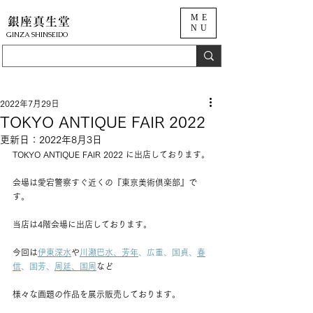
ME
銀座真生堂
NU
​GINZA SHINSEIDO
2022年7月29日
TOKYO ANTIQUE FAIR 2022
更新日：
2022年8月3日
TOKYO ANTIQUE FAIR 2022
に出店しております。
会場は愛宕警察すぐ近くの『
東京美術倶楽部
』で
す。
当店は
4階
会場に出店しております。
今回は
伊東深水
や
川瀬巴水
、
芳年
、広重、国貞、
春
信
、国芳、
周延
、
国周
など
様々な画題の作品を展示販売しております。