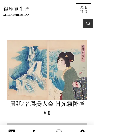
ME
銀座真生堂
NU
​GINZA SHINSEIDO
周延/名勝美人会 日光霧降滝
価
￥0
格
Sold