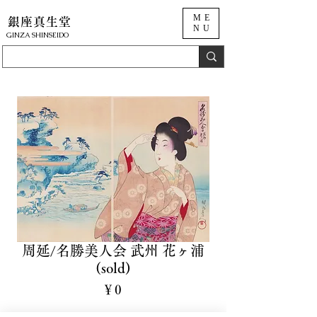
ME
銀座真生堂
NU
​GINZA SHINSEIDO
周延/名勝美人会 武州 花ヶ浦
(sold)
価
￥0
格