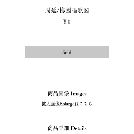
周延/梅園唱歌図
価
￥0
格
Sold
商品画像 Images
拡大画像Enlarge
はこちら
商品詳細 Details