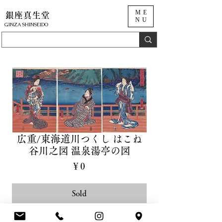
ME
銀座真生堂
NU
​GINZA SHINSEIDO
広重/東海道川つくし はこね
谷川之図 温泉湯亭の図
価
￥0
格
Sold