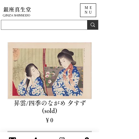
ME
銀座真生堂
NU
​GINZA SHINSEIDO
昇雲/四季のながめ 夕すず
(sold)
価
￥0
格
Sold