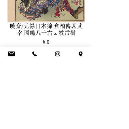
暁斎/元禄日本錦 倉橋傳助武
幸 岡嶋八十右ェ紋常樹
価
￥0
格
Sold
商品画像 Image
拡大画像Enlarge
はこちら
商品詳細 Details
元禄日本錦 岡嶋八十右ェ門常樹 倉橋伝
作品について About the artwork
助武幸
Okajima Yasoemon Tsuneshige and
忠臣蔵の登場人物が描れたシリーズで
Kurahashi Densuke Takeyuki, from the
す。
series Brocade of Japan in the Genroku