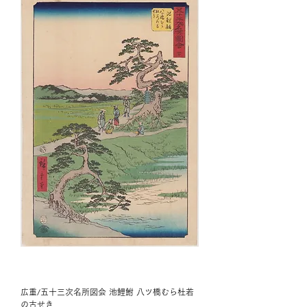
広重/五十三次名所図会 池鯉鮒 八ツ橋むら杜若
の古せき