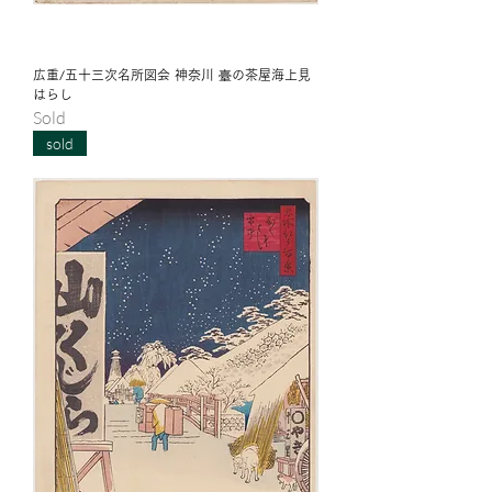
広重/五十三次名所図会 神奈川 臺の茶屋海上見
はらし
Sold
sold