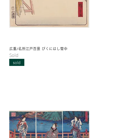
広重/名所江戸百景 びくにはし雪中
Sold
sold