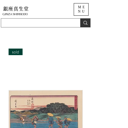
ME
銀座真生堂
NU
​GINZA SHINSEIDO
sold