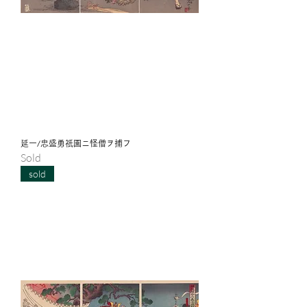
延一/忠盛勇祇園ニ怪僧ヲ捕フ
Sold
sold