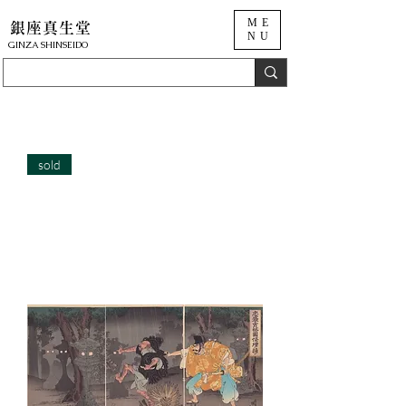
ME
銀座真生堂
NU
​GINZA SHINSEIDO
sold