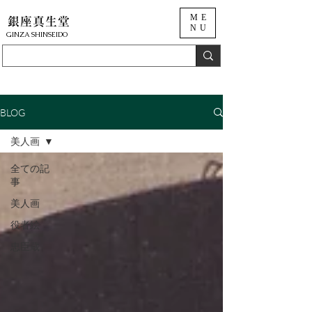
ME
銀座真生堂
NU
​GINZA SHINSEIDO
BLOG
美人画
全ての記
事
美人画
役者絵
忠臣蔵