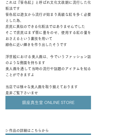
これは『笹色紅』と呼ばれ文化文政期に流行した化
粧法です
笹色紅は遊女から流行が始まり高級な紅を多く必要
とした為、
庶民に真似のできる化粧法ではありませんでした
そこで庶民はまず唇に墨をのせ、使用する紅の量を
おさえるという裏技を用いて
緑色に近い輝きを作り出したそうです
浮世絵における美人画は、今でいうファッション誌
のような側面を持ちます
美人画を通して当時の流行や話題のアイテムを知る
ことができますよ
当店では様々な美人画を取り揃えております
是非ご覧下さいませ
銀座真生堂 ONLINE STORE
▷作品の詳細はこちらから