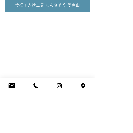
今様美人拾二景 しんきそう 愛宕山
浮世絵
美人画
化粧
英泉
すべて表示
最新記事