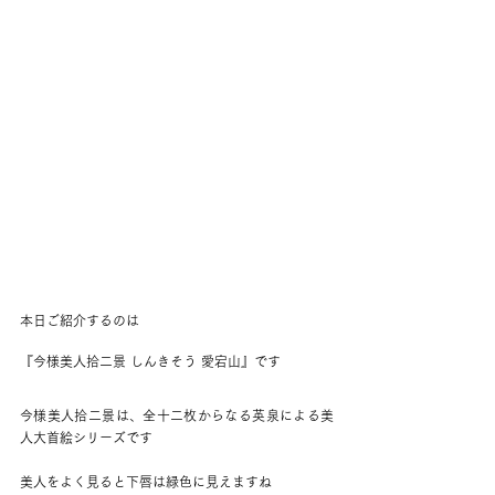
本日ご紹介するのは
『今様美人拾二景 しんきそう 愛宕山』です
今様美人拾二景は、全十二枚からなる英泉による美
人大首絵シリーズです
美人をよく見ると下唇は緑色に見えますね