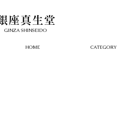
銀座真生堂
​GINZA SHINSEIDO
HOME
CATEGORY