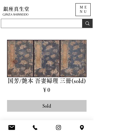
ME
銀座真生堂
NU
​GINZA SHINSEIDO
国芳/艶本 吾妻婦理 三冊(sold)
価
￥0
格
Sold
商品詳細 Details